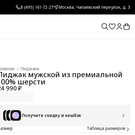
8 (495) 161-72-27
Москва, Чапаевский переулок, д. 3
лавная
›
Пиджаки
Пиджак мужской из премиальной
100% шерсти
24 990 ₽
Получите скидку и кешбэк
Размер
Таблица размеров