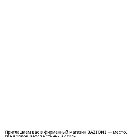
Приглашаем вас в фирменный магазин
BAZIONI
— место,
где воплощается истинный стиль.