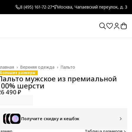
8 (495) 161-72-27
Москва, Чапаевский переулок, д. 3
лавная
›
Верхняя одежда
›
Пальто
Большие размеры
Пальто мужское из премиальной
100% шерсти
26 490 ₽
Получите скидку и кешбэк
Размер
Таблица размеров