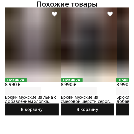
Похожие товары
Новинка
Новинка
Новинк
8 990 ₽
8 990 ₽
8 990 ₽
Брюки мужские из льна с
Брюки мужские из
Брюки м
добавлением хлопка
смесовой шерсти серого
добавле
светло-серого цвета
цвета
коричне
В корзину
В корзину