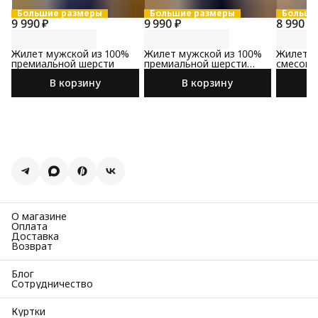
Большие размеры
Большие размеры
Больши
9 990 ₽
9 990 ₽
8 990 ₽
Жилет мужской из 100%
Жилет мужской из 100%
Жилет м
премиальной шерсти
премиальной шерсти
смесово
черного цвета
черного
В корзину
В корзину
О магазине
Оплата
Доставка
Возврат
Блог
Сотрудничество
Куртки