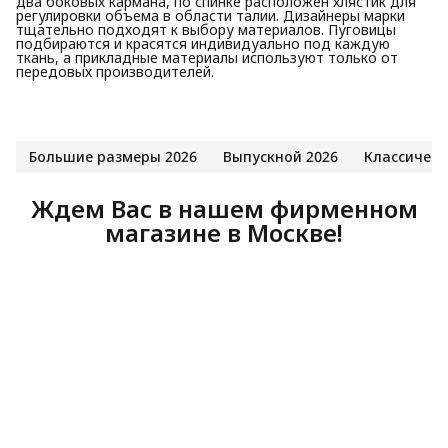
два боковых кармана, по спинке расположен хлястик для
регулировки объема в области талии. Дизайнеры марки
тщательно подходят к выбору материалов. Пуговицы
подбираются и красятся индивидуально под каждую
ткань, а прикладные материалы используют только от
передовых производителей.
Большие размеры 2026
Выпускной 2026
Классическ
Ждем Вас в нашем фирменном
магазине в Москве!