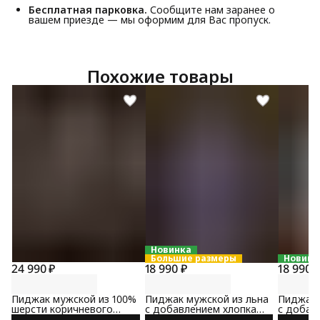
Бесплатная парковка.
Сообщите нам заранее о
вашем приезде — мы оформим для Вас пропуск.
Похожие товары
Новинка
Большие размеры
Новинк
24 990 ₽
18 990 ₽
18 990 
Пиджак мужской из 100%
Пиджак мужской из льна
Пиджак 
шерсти коричневого
с добавлением хлопка
с добав
цвета
сине-коричневого цвета
коричне