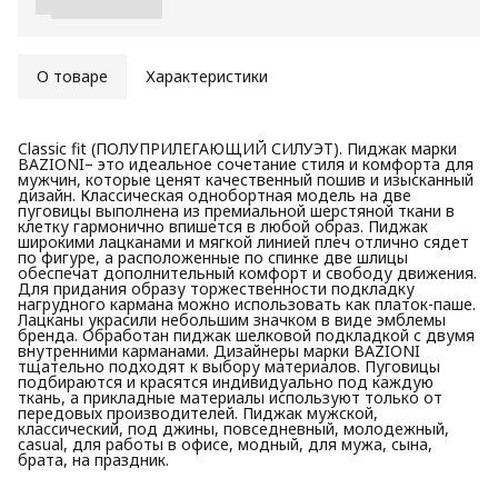
О товаре
Характеристики
Classic fit (ПОЛУПРИЛЕГАЮЩИЙ СИЛУЭТ). Пиджак марки
BAZIONI– это идеальное сочетание стиля и комфорта для
мужчин, которые ценят качественный пошив и изысканный
дизайн. Классическая однобортная модель на две
пуговицы выполнена из премиальной шерстяной ткани в
клетку гармонично впишется в любой образ. Пиджак
широкими лацканами и мягкой линией плеч отлично сядет
по фигуре, а расположенные по спинке две шлицы
обеспечат дополнительный комфорт и свободу движения.
Для придания образу торжественности подкладку
нагрудного кармана можно использовать как платок-паше.
Лацканы украсили небольшим значком в виде эмблемы
бренда. Обработан пиджак шелковой подкладкой с двумя
внутренними карманами. Дизайнеры марки BAZIONI
тщательно подходят к выбору материалов. Пуговицы
подбираются и красятся индивидуально под каждую
ткань, а прикладные материалы используют только от
передовых производителей. Пиджак мужской,
классический, под джины, повседневный, молодежный,
casual, для работы в офисе, модный, для мужа, сына,
брата, на праздник.