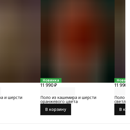
Новинка
Новин
11 990 ₽
11 990 
ра и шерсти
Поло из кашемира и шерсти
Поло и
оранжевого цвета
светло-
В корзину
В ко