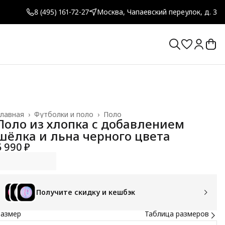
8 (495) 161-72-27
Москва, Чапаевский переулок, д. 3
лавная
›
Футболки и поло
›
Поло
Поло из хлопка с добавлением
шёлка и льна черного цвета
5 990 ₽
Получите скидку и кешбэк
Размер
Таблица размеров