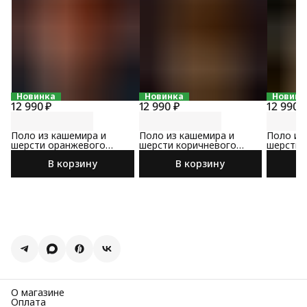
Новинка
Новинка
Новинк
12 990 ₽
12 990 ₽
12 990 
Поло из кашемира и
Поло из кашемира и
Поло из
шерсти оранжевого
шерсти коричневого
шерсти 
цвета
цвета
В корзину
В корзину
О магазине
Оплата