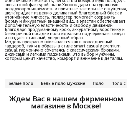
обеспечивает мягкость, лёгкость и комфортную посадку с
элегантной фактурой ткани.Хлопок дарит натуральную
воздухопроницаемость и приятные тактильные ощущения,
шелк придаёт изделию деликатный благородный блеск и
утончённую мягкость, полиэстер помогает сохранять
форму и аккуратный внешний вид, а эластан обеспечивает
дополнительную эластичность и свободу движений.
Благодаря продуманному крою, аккуратному воротнику и
безупречной посадке поло идеально подчёркивает силуэт
и создаёт стильный, уверенный образ.
Модель прекрасно вписывается как в повседневный
гардероб, так и в образы в стиле smart casual и premium
casual, гармонично сочетаясь с классическими брюками,
джинсами и лёгкими пиджаками. Это выбор мужчины,
который ценит качество, комфорт и внимание к деталям.
Белые поло
Белые поло мужские
Поло
Поло с д
Ждем Вас в нашем фирменном
магазине в Москве!