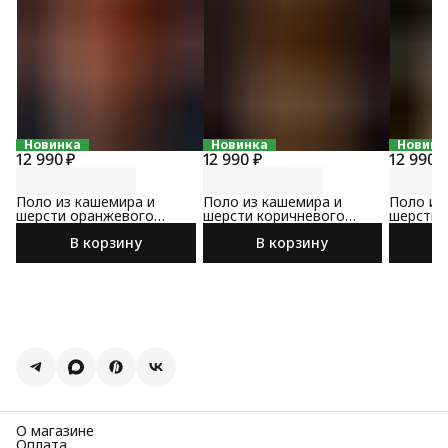
Новинка
Новинка
Новинк
12 990 ₽
12 990 ₽
12 990 
Поло из кашемира и
Поло из кашемира и
Поло из
шерсти оранжевого
шерсти коричневого
шерсти 
цвета
цвета
В корзину
В корзину
О магазине
Оплата