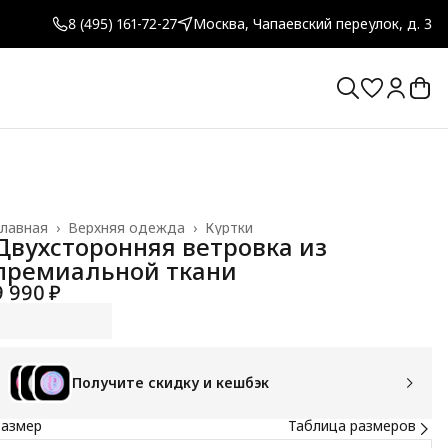
8 (495) 161-72-27
Москва, Чапаевский переулок, д. 3
лавная
›
Верхняя одежда
›
Куртки
Двухсторонняя ветровка из
премиальной ткани
9 990 ₽
Получите скидку и кешбэк
Размер
Таблица размеров