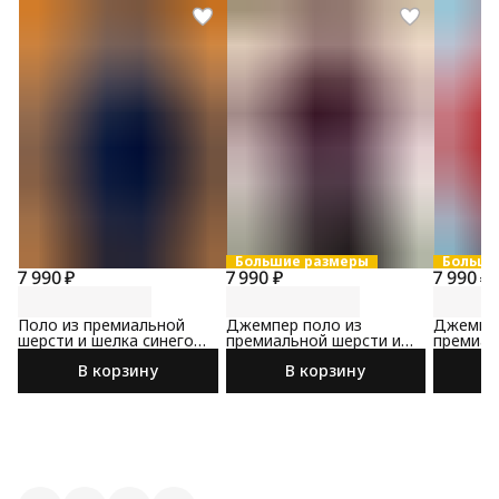
Большие размеры
Больши
7 990 ₽
7 990 ₽
7 990 ₽
Поло из премиальной
Джемпер поло из
Джемпер
шерсти и шелка синего
премиальной шерсти и
премиал
цвета
шелка
шелка к
В корзину
В корзину