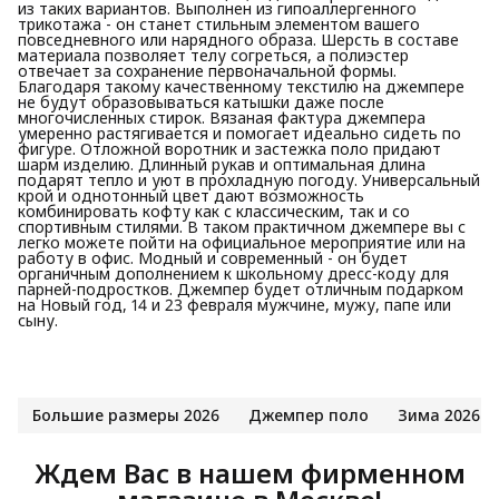
из таких вариантов. Выполнен из гипоаллергенного
трикотажа - он станет стильным элементом вашего
повседневного или нарядного образа. Шерсть в составе
материала позволяет телу согреться, а полиэстер
отвечает за сохранение первоначальной формы.
Благодаря такому качественному текстилю на джемпере
не будут образовываться катышки даже после
многочисленных стирок. Вязаная фактура джемпера
умеренно растягивается и помогает идеально сидеть по
фигуре. Отложной воротник и застежка поло придают
шарм изделию. Длинный рукав и оптимальная длина
подарят тепло и уют в прохладную погоду. Универсальный
крой и однотонный цвет дают возможность
комбинировать кофту как с классическим, так и со
спортивным стилями. В таком практичном джемпере вы с
легко можете пойти на официальное мероприятие или на
работу в офис. Модный и современный - он будет
органичным дополнением к школьному дресс-коду для
парней-подростков. Джемпер будет отличным подарком
на Новый год, 14 и 23 февраля мужчине, мужу, папе или
сыну.
Большие размеры 2026
Джемпер поло
Зима 2026
Ждем Вас в нашем фирменном