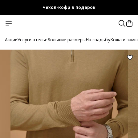
Чехол-кофр в подарок
Официальный магазин
Бесплатная доставка при заказе от 10 000 руб.
Акции
Услуги ателье
Большие размеры
На свадьбу
Кожа и замш