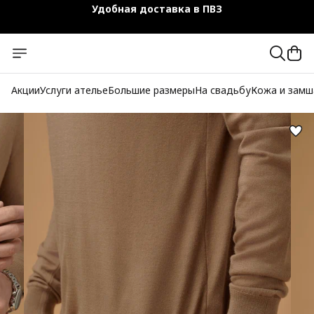
Чехол-кофр в подарок
Официальный магазин
Бесплатная доставка при заказе от 10 000 руб.
Акции
Услуги ателье
Большие размеры
На свадьбу
Кожа и замш