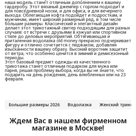
наша модель станет отличным дополнением к вашему
гардеробу. Этот вязаный джемпер с горлом подходит и
для повседневной носки, и для офиса, и для вечернего
выхода. Облегающая кофта подойдет и подросткам, и
мужчинам, имеет широкий размерный ряд, в том числе
большие размеры. Классический и элегантный дизайн
делает этот трикотажный свитер подходящим для разных
случаев: от встречи с друзьями в кэжуал или спортивном
стиле до деловых мероприятий. Обтягивающая и
приталенная водолазка old money прекрасно подчеркивает
фигуру и отлично сочетается с пиджаком, добавляя
изысканности вашему образу. Высокий воротник защитит
от ветра, что особенно ценится в зимний и демисезонный
периоды.
Этот базовый предмет одежды из качественного
трикотажа станет отличным подарком для мужа или
парня, решая проблему выбора, когда вы не знаете, что
подарить на день рождения, день влюбленных или на 23
февраля.
Большие размеры 2026
Водолазка
Женский трико
Ждем Вас в нашем фирменном
магазине в Москве!