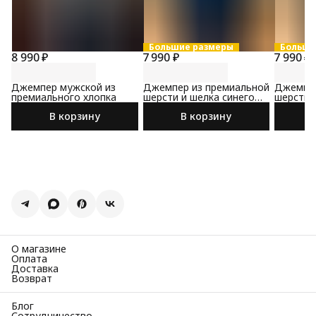
Большие размеры
Больши
8 990 ₽
7 990 ₽
7 990 ₽
Джемпер мужской из
Джемпер из премиальной
Джемпер
премиального хлопка
шерсти и шелка синего
шерсти 
цвета
цвета
В корзину
В корзину
О магазине
Оплата
Доставка
Возврат
Блог
Сотрудничество