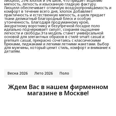
лиоцелл, 25% хлопок и 5% шелк, что придает изделию
мягкость, легкость и изысканную гладкую фактуру.
Лиоцелл обеспечивает отличную воздухопроницаемость и
комфорт в течение всего дня, хлопок добавляет
практичность и естественную мягкость, а шелк придает
ткани деликатный благородный блеск и особую
утонченность. Благодаря продуманному крою,
аккуратному воротнику и безупречной посадке поло
идеально подчеркивает силуэт, сохраняя ощущение
легкости и свободы.Эта модель станет универсальной
основой для элегантных образов в стиле smart casual и
premium casual, прекрасно сочетаясь с классическими
брюками, пиджаками и легкими летними жакетами. Выбор
для мужчины, который ценит стиль, комфорт и внимание к
деталям.
Весна 2026
Лето 2026
Поло
Ждем Вас в нашем фирменном
магазине в Москве!