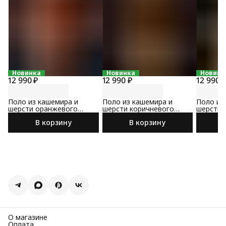
Новинка
Новинка
Новинк
12 990 ₽
12 990 ₽
12 990 
Поло из кашемира и
Поло из кашемира и
Поло из
шерсти оранжевого
шерсти коричневого
шерсти 
цвета
цвета
В корзину
В корзину
О магазине
Оплата