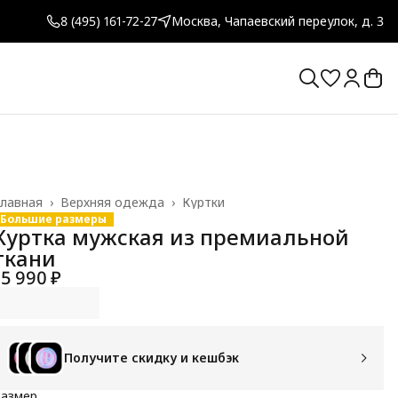
8 (495) 161-72-27
Москва, Чапаевский переулок, д. 3
лавная
›
Верхняя одежда
›
Куртки
Большие размеры
Куртка мужская из премиальной
ткани
15 990 ₽
Получите скидку и кешбэк
Размер