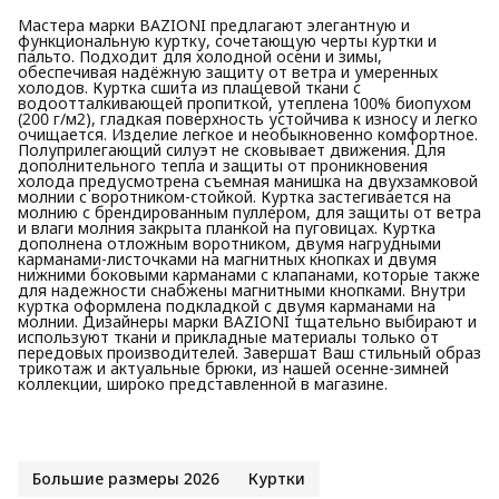
Мастера марки BAZIONI предлагают элегантную и
функциональную куртку, сочетающую черты куртки и
пальто. Подходит для холодной осени и зимы,
обеспечивая надёжную защиту от ветра и умеренных
холодов. Куртка сшита из плащевой ткани с
водоотталкивающей пропиткой, утеплена 100% биопухом
(200 г/м2), гладкая поверхность устойчива к износу и легко
очищается. Изделие легкое и необыкновенно комфортное.
Полуприлегающий силуэт не сковывает движения. Для
дополнительного тепла и защиты от проникновения
холода предусмотрена съемная манишка на двухзамковой
молнии с воротником-стойкой. Куртка застегивается на
молнию с брендированным пуллером, для защиты от ветра
и влаги молния закрыта планкой на пуговицах. Куртка
дополнена отложным воротником, двумя нагрудными
карманами-листочками на магнитных кнопках и двумя
нижними боковыми карманами с клапанами, которые также
для надежности снабжены магнитными кнопками. Внутри
куртка оформлена подкладкой с двумя карманами на
молнии. Дизайнеры марки BAZIONI тщательно выбирают и
используют ткани и прикладные материалы только от
передовых производителей. Завершат Ваш стильный образ
трикотаж и актуальные брюки, из нашей осенне-зимней
коллекции, широко представленной в магазине.
Большие размеры 2026
Куртки