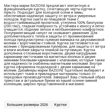
Мастера марки BAZIONI предлагают элегантную и
функциональную куртку, сочетающую черты куртки и
пальто. Подходит для холодной осени и зимы,
обеспечивая надёжную защиту от ветра и умеренных
холодов. Куртка сшита из плащевой ткани с
водоотталкивающей пропиткой, утеплена 100% биопухом
(200 г/м2), гладкая поверхность устойчива к износу и легко
очищается. Изделие легкое и необыкновенно комфортное.
Полуприлегающий силуэт не сковывает движения. Для
дополнительного тепла и защиты от проникновения
холода предусмотрена съемная манишка на двухзамковой
молнии с воротником-стойкой. Куртка застегивается на
молнию с брендированным пуллером, для защиты от ветра
и влаги молния закрыта планкой на пуговицах. Куртка
дополнена отложным воротником, двумя нагрудными
карманами-листочками на магнитных кнопках и двумя
нижними боковыми карманами с клапанами, которые также
для надежности снабжены магнитными кнопками. Внутри
куртка оформлена подкладкой с двумя карманами на
молнии. Дизайнеры марки BAZIONI тщательно выбирают и
используют ткани и прикладные материалы только от
передовых производителей. Завершат Ваш стильный образ
трикотаж и актуальные брюки из нашей осенне-зимней
коллекции, широко представленной в магазине.
Большие размеры 2026
Куртки