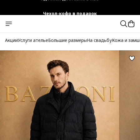
Чехол-кофр в подарок
Официальный магазин
Бесплатная доставка при заказе от 10 000 руб.
Акции
Услуги ателье
Большие размеры
На свадьбу
Кожа и замш