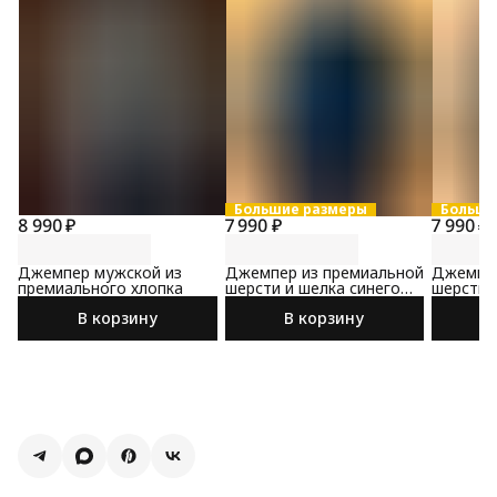
Большие размеры
Больши
8 990 ₽
7 990 ₽
7 990 ₽
Джемпер мужской из
Джемпер из премиальной
Джемпер
премиального хлопка
шерсти и шелка синего
шерсти 
цвета
цвета
В корзину
В корзину