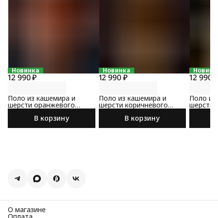
Новинка
Новинка
Новинк
12 990 ₽
12 990 ₽
12 990 
Поло из кашемира и
Поло из кашемира и
Поло из
шерсти оранжевого
шерсти коричневого
шерсти 
цвета
цвета
В корзину
В корзину
О магазине
Оплата