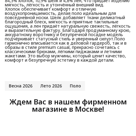
84,3% хлопок, 10,9% шелк и 4,8% лен, что придаёт изделию
мягкость, лёгкость и утончённый внешний вид.
Хлопок обеспечивает комфорт и отличную
воздухопроницаемость, делая поло идеальным для
повседневной носки. Шелк добавляет ткани деликатный
благородный блеск, мягкость и приятные тактильные
ощущения, а лен придаёт натуральную свежесть, лёгкость
и выразительную фактуру. Благодаря продуманному крою,
аккуратному воротнику и безупречной посадке модель
подчёркивает статусный стиль и уверенный силуэт.Поло
гармонично вписывается как в деловой гардероб, так и в
образы в стиле premium casual, прекрасно сочетаясь с
классическими брюками, лёгкими пиджаками и летними
жакетами. Это выбор мужчины, который ценит качество,
комфорт и безупречную эстетику в каждой детали.
Весна 2026
Лето 2026
Поло
Ждем Вас в нашем фирменном
магазине в Москве!