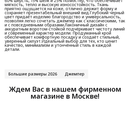
60% шерсть, 15% шёлк и 25% полиэстер, что обеспечивает
мягкость, тепло и высокую износостойкость. Ткань
приятно ощущается на коже, отлично держит форму и
сохраняет презентабельный внешний вид.Глубокий черный
цвет придаёт изделию благородство и универсальность,
позволяя легко сочетать джемпер как с классическими, так
и с повседневными образами.Лаконичный дизайн с
аккуратным воротом-стойкой подчёркивает чистоту линий
и современный характер модели. Продуманный крой
обеспечивает комфортную посадку и создаёт стильный,
уверенный силуэт.Идеальный выбор для тех, кто ценит
качество, минимализм и утончённый стиль в каждой
детали.
Большие размеры 2026
Джемпер
Ждем Вас в нашем фирменном
магазине в Москве!