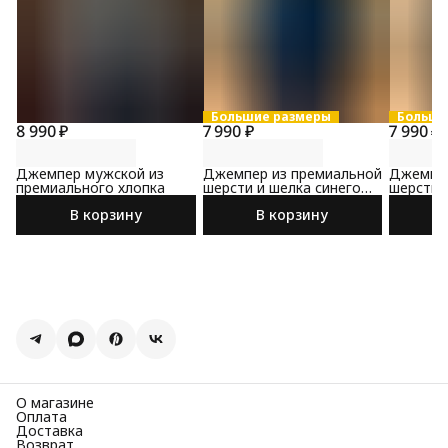
Большие размеры
Больши
8 990 ₽
7 990 ₽
7 990 ₽
Джемпер мужской из
Джемпер из премиальной
Джемпер
премиального хлопка
шерсти и шелка синего
шерсти 
цвета
цвета
В корзину
В корзину
О магазине
Оплата
Доставка
Возврат