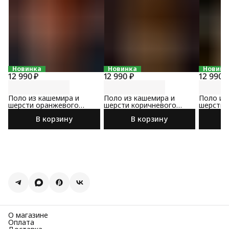
Новинка
Новинка
Новинк
12 990 ₽
12 990 ₽
12 990 
Поло из кашемира и
Поло из кашемира и
Поло из
шерсти оранжевого
шерсти коричневого
шерсти 
цвета
цвета
В корзину
В корзину
О магазине
Оплата