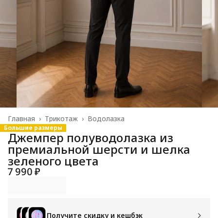
Главная
›
Трикотаж
›
Водолазка
Большие размеры
Джемпер полуводолазка из
премиальной шерсти и шелка
зеленого цвета
7 990 ₽
Получите скидку и кешбэк