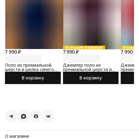
Большие размеры
Больши
7 990 ₽
7 990 ₽
7 990 ₽
Поло из премиальной
Джемпер поло из
Джемпер
шерсти и шелка синего
премиальной шерсти и
премиал
цвета
шелка
шелка к
В корзину
В корзину
О магазине