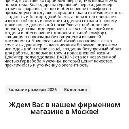
пряжи, в составе которой 60% шерсти, 15% шелка и 25%
полиэстера. Благодаря натуральной шерсти джемпер
отлично сохраняет тепло и обеспечивает комфорт в
прохладную погоду, шелк придает ткани особую мягкость,
гладкость и благородный блеск, а полиэстер повышает
износостойкость и помогает изделию сохранять форму
даже после длительной носки.Элегантный воротник-
полуводолазка подчеркивает статусный внешний вид
модели и обеспечивает дополнительный комфорт,
защищая от прохлады без ощущения излишней
массивности. Универсальный дизайн позволяет легко
сочетать джемпер с классическими брюками, пиджаком
или одеждой в стиле casual, создавая безупречный образ
для работы, деловых встреч и повседневной жизни.
Джемпер-полуводолазка BAZIONI станет незаменимой
частью гардероба мужчины, который ценит качество,
практичность и утонченную элегантность.
Большие размеры 2026
Водолазка
Ждем Вас в нашем фирменном
магазине в Москве!