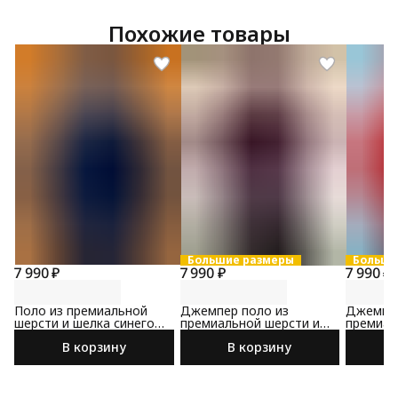
Похожие товары
Большие размеры
Больши
7 990 ₽
7 990 ₽
7 990 ₽
Поло из премиальной
Джемпер поло из
Джемпер
шерсти и шелка синего
премиальной шерсти и
премиал
цвета
шелка
шелка к
В корзину
В корзину