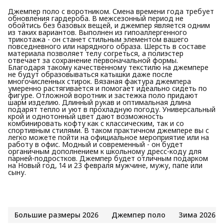
Джемпер поло с воротником. Смена времени года требует
обновления гардероба. В межсезонный период не
обойтись без базовых вещей, и джемпер является одним
из таких вариантов. Выполнен из гипоаллергенного
трикотажа - он станет стильным элементом вашего
повседневного или нарядного образа. Шерсть в составе
материала позволяет телу согреться, а полиэстер
отвечает за сохранение первоначальной формы.
Благодаря такому качественному текстилю на джемпере
не будут образовываться катышки даже после
многочисленных стирок. Вязаная фактура джемпера
умеренно растягивается и помогает идеально сидеть по
фигуре. Отложной воротник и застежка поло придают
шарм изделию. Длинный рукав и оптимальная длина
подарят тепло и уют в прохладную погоду. Универсальный
крой и однотонный цвет дают возможность
комбинировать кофту как с классическим, так и со
спортивным стилями. В таком практичном джемпере вы с
легко можете пойти на официальное мероприятие или на
работу в офис. Модный и современный - он будет
органичным дополнением к школьному дресс-коду для
парней-подростков. Джемпер будет отличным подарком
на Новый год, 14 и 23 февраля мужчине, мужу, папе или
сыну.
Большие размеры 2026
Джемпер поло
Зима 2026