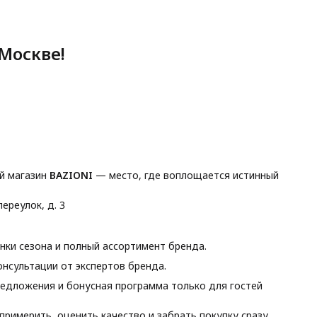
Москве!
й магазин
BAZIONI
— место, где воплощается истинный
ереулок, д. 3
ки сезона и полный ассортимент бренда.
нсультации от экспертов бренда.
едложения и бонусная программа только для гостей
римерить, оценить качество и забрать покупку сразу.