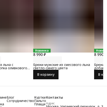
Новинка
Новин
8 990 ₽
8 990 ₽
з льна с
Брюки мужские из смесового льна
Брюки м
опка оливкового
светло-синего цвета
добавл
серого 
В корзину
В ко
зине
Блог
Куртки
Контакты
а
Сотрудничество
Пальто
Адрес
вка
Плащи
Москва, Чапаевский переулок, д. 3