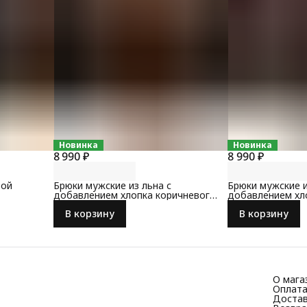
Новинка
Новинка
8 990 ₽
8 990 ₽
вой
Брюки мужские из льна с
Брюки мужские и
добавлением хлопка коричневого
добавлением хл
цвета
цвета
В корзину
В корзину
О мага
Оплат
Доста