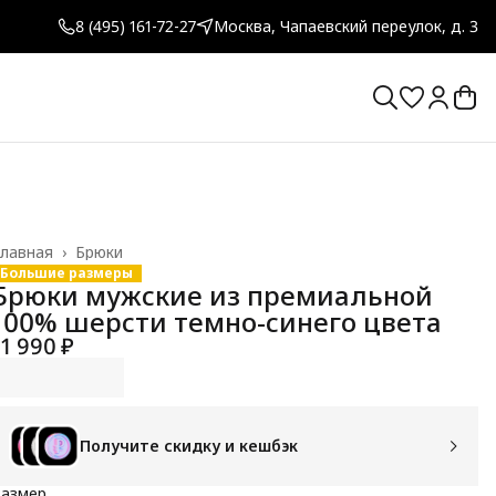
8 (495) 161-72-27
Москва, Чапаевский переулок, д. 3
лавная
›
Брюки
Большие размеры
Брюки мужские из премиальной
100% шерсти темно-синего цвета
11 990 ₽
Получите скидку и кешбэк
Размер