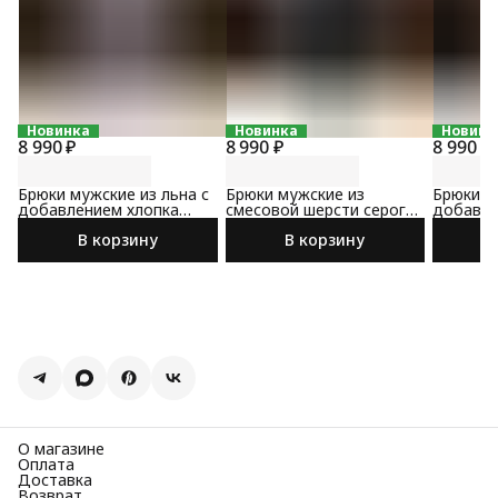
Новинка
Новинка
Новинк
8 990 ₽
8 990 ₽
8 990 ₽
Брюки мужские из льна с
Брюки мужские из
Брюки м
добавлением хлопка
смесовой шерсти серого
добавле
светло-серого цвета
цвета
коричне
В корзину
В корзину
О магазине
Оплата
Доставка
Возврат