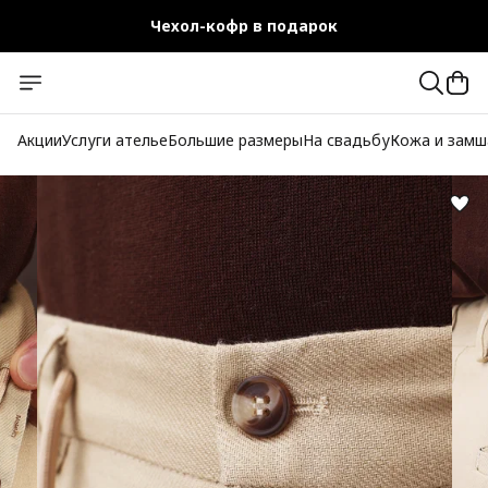
Чехол-кофр в подарок
Официальный магазин
Бесплатная доставка при заказе от 10 000 руб.
Акции
Услуги ателье
Большие размеры
На свадьбу
Кожа и замш