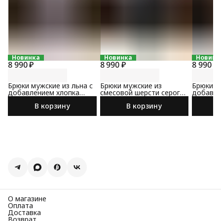
Новинка
Новинка
Новинк
8 990 ₽
8 990 ₽
8 990 ₽
Брюки мужские из льна с
Брюки мужские из
Брюки м
добавлением хлопка
смесовой шерсти серого
добавле
светло-серого цвета
цвета
коричне
В корзину
В корзину
О магазине
Оплата
Доставка
Возврат