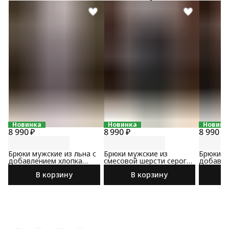
Новинка
Новинка
Новинк
8 990 ₽
8 990 ₽
8 990 ₽
Брюки мужские из льна с
Брюки мужские из
Брюки м
добавлением хлопка
смесовой шерсти серого
добавле
светло-серого цвета
цвета
коричне
В корзину
В корзину