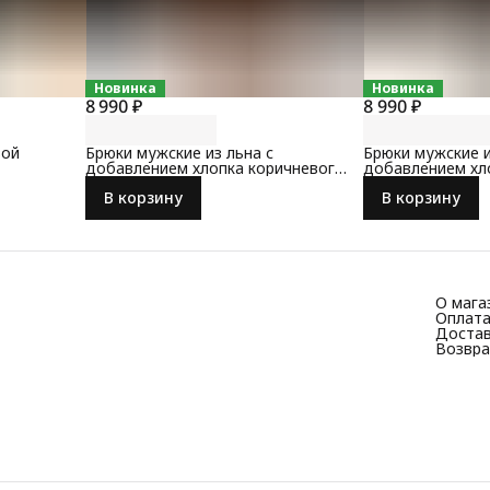
Новинка
Новинка
8 990 ₽
8 990 ₽
вой
Брюки мужские из льна с
Брюки мужские и
добавлением хлопка коричневого
добавлением хл
цвета
цвета
В корзину
В корзину
О мага
Оплат
Доста
Возвра