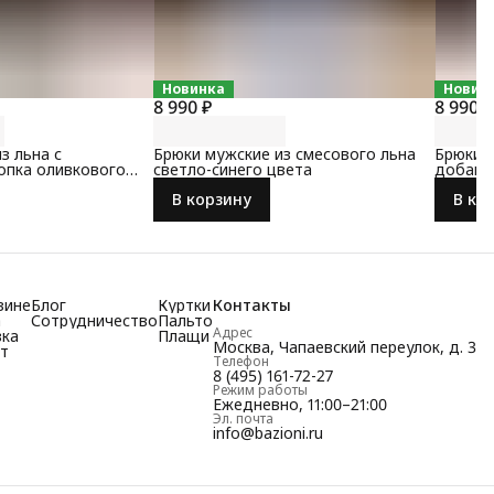
Новинка
Новин
8 990 ₽
8 990 ₽
з льна с
Брюки мужские из смесового льна
Брюки м
опка оливкового
светло-синего цвета
добавл
серого 
В корзину
В ко
зине
Блог
Куртки
Контакты
а
Сотрудничество
Пальто
Адрес
вка
Плащи
Москва, Чапаевский переулок, д. 3
т
Телефон
8 (495) 161-72-27
Режим работы
Ежедневно, 11:00–21:00
Эл. почта
info@bazioni.ru