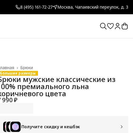
8 (495) 161-72-27
Москва, Чапаевский переулок, д. 3
лавная
›
Брюки
Большие размеры
Брюки мужские классические из
100% премиального льна
коричневого цвета
7 990 ₽
Получите скидку и кешбэк