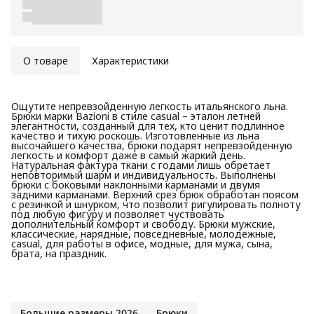
О товаре
Характеристики
Ощутите непревзойденную легкость итальянского льна.
Брюки марки Bazioni в стиле casual – эталон летней
элегантности, созданный для тех, кто ценит подлинное
качество и тихую роскошь. Изготовленные из льна
высочайшего качества, брюки подарят непревзойденную
легкость и комфорт даже в самый жаркий день.
Натуральная фактура ткани с годами лишь обретает
неповторимый шарм и индивидуальность. Выполнены
брюки с боковыми наклонными карманами и двумя
задними карманами. Верхний срез брюк обработан поясом
с резинкой и шнурком, что позволит ригулировать полноту
под любую фигуру и позволяет чуствовать
дополнительный комфорт и свободу. Брюки мужские,
классические, нарядные, повседневные, молодежные,
casual, для работы в офисе, модные, для мужа, сына,
брата, на праздник.
Большие размеры 2026
Брюки