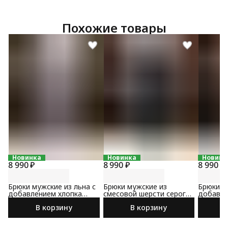
Похожие товары
Новинка
Новинка
Новинк
8 990 ₽
8 990 ₽
8 990 ₽
Брюки мужские из льна с
Брюки мужские из
Брюки м
добавлением хлопка
смесовой шерсти серого
добавле
светло-серого цвета
цвета
коричне
В корзину
В корзину