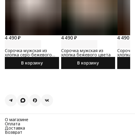
4 490 ₽
4 490 ₽
4 490 ₽
Сорочка мужская из
Сорочка мужская из
Сорочка
хлопка серо-бежевого
хлопка бежевого цвета
хлопка 
цвета
цвета
В корзину
В корзину
О магазине
Оплата
Доставка
Возврат