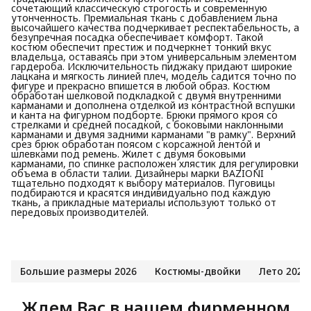
сочетающий классическую строгость и современную
утонченность. Премиальная ткань с добавлением льна
высочайшего качества подчеркивает респектабельность, а
безупречная посадка обеспечивает комфорт. Такой
костюм обеспечит престиж и подчеркнет тонкий вкус
владельца, оставаясь при этом универсальным элементом
гардероба. Исключительность пиджаку придают широкие
лацкана и мягкость линией плеч, модель садится точно по
фигуре и прекрасно впишется в любой образ. Костюм
обработан шелковой подкладкой с двумя внутренними
карманами и дополнена отделкой из контрастной вспушки
и канта на фигурном подборте. Брюки прямого кроя со
стрелками и средней посадкой, с боковыми наклонными
карманами и двумя задними карманами "в рамку". Верхний
срез брюк обработан поясом с корсажной лентой и
шлевками под ремень. Жилет с двумя боковыми
карманами, по спинке расположен хлястик для регулировки
объема в области талии. Дизайнеры марки BAZIONI
тщательно подходят к выбору материалов. Пуговицы
подбираются и красятся индивидуально под каждую
ткань, а прикладные материалы используют только от
передовых производителей.
Большие размеры 2026
Костюмы-двойки
Лето 2026
Ждем Вас в нашем фирменном