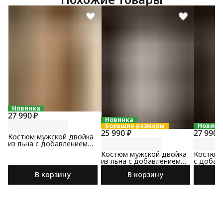
Новинка
27 990 ₽
Новинка
Большие размеры
Новинк
25 990 ₽
27 990 
Костюм мужской двойка
из льна с добавлением
хлопка бежевого цвета
Костюм мужской двойка
Костюм 
из льна с добавлением
с добав
хлопка бежевого цвета
цвета м
В корзину
В корзину