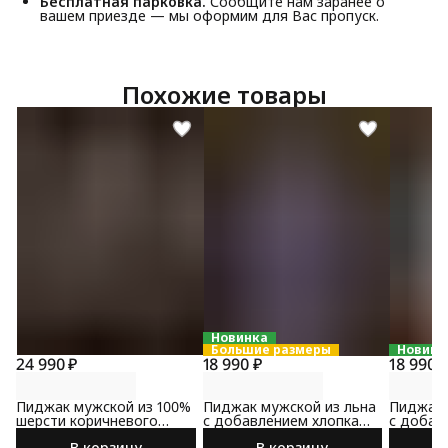
Бесплатная парковка.
Сообщите нам заранее о
вашем приезде — мы оформим для Вас пропуск.
Похожие товары
Новинка
Большие размеры
Новинк
24 990 ₽
18 990 ₽
18 990 
Пиджак мужской из 100%
Пиджак мужской из льна
Пиджак 
шерсти коричневого
с добавлением хлопка
с добав
цвета
сине-коричневого цвета
коричне
В корзину
В корзину