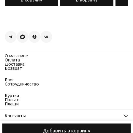
О магазине
Оплата
Доставка
Возврат
Блог
Сотрудничество
Куртки
Пальто
Плащи
Контакты
Адрес
Москва, Чапаевский переулок, д. 3
Добавить в корзину
ООО «Система»
Пользовательское соглашение
Соглашение о 
Телефон