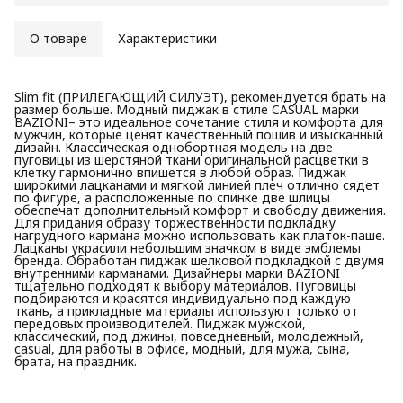
О товаре
Характеристики
Slim fit (ПРИЛЕГАЮЩИЙ СИЛУЭТ), рекомендуется брать на
размер больше. Модный пиджак в стиле CASUAL марки
BAZIONI– это идеальное сочетание стиля и комфорта для
мужчин, которые ценят качественный пошив и изысканный
дизайн. Классическая однобортная модель на две
пуговицы из шерстяной ткани оригинальной расцветки в
клетку гармонично впишется в любой образ. Пиджак
широкими лацканами и мягкой линией плеч отлично сядет
по фигуре, а расположенные по спинке две шлицы
обеспечат дополнительный комфорт и свободу движения.
Для придания образу торжественности подкладку
нагрудного кармана можно использовать как платок-паше.
Лацканы украсили небольшим значком в виде эмблемы
бренда. Обработан пиджак шелковой подкладкой с двумя
внутренними карманами. Дизайнеры марки BAZIONI
тщательно подходят к выбору материалов. Пуговицы
подбираются и красятся индивидуально под каждую
ткань, а прикладные материалы используют только от
передовых производителей. Пиджак мужской,
классический, под джины, повседневный, молодежный,
casual, для работы в офисе, модный, для мужа, сына,
брата, на праздник.