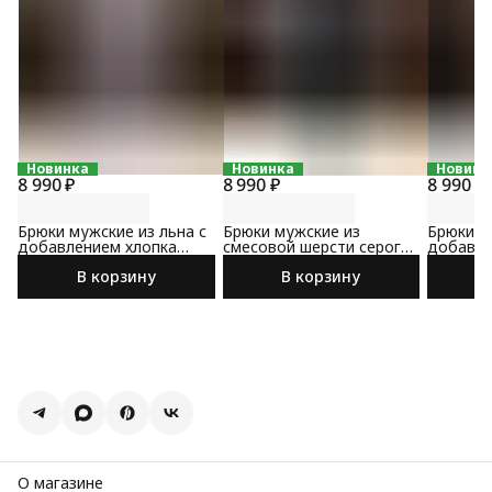
Новинка
Новинка
Новинк
8 990 ₽
8 990 ₽
8 990 ₽
Брюки мужские из льна с
Брюки мужские из
Брюки м
добавлением хлопка
смесовой шерсти серого
добавле
светло-серого цвета
цвета
коричне
В корзину
В корзину
О магазине