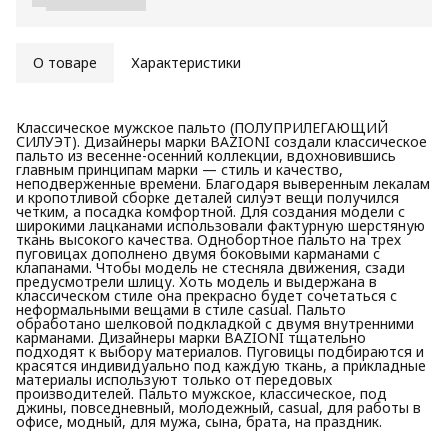
О товаре
Характеристики
Классическое мужское пальто (ПОЛУПРИЛЕГАЮЩИЙ
СИЛУЭТ). Дизайнеры марки BAZIONI создали классическое
пальто из весенне-осенний коллекции, вдохновившись
главным принципам марки — стиль и качество,
неподверженные времени. Благодаря выверенным лекалам
и кропотливой сборке деталей силуэт вещи получился
четким, а посадка комфортной. Для создания модели с
широкими лацканами использовали фактурную шерстяную
ткань высокого качества. Однобортное пальто на трех
пуговицах дополнено двумя боковыми карманами с
клапанами. Чтобы модель не стесняла движения, сзади
предусмотрели шлицу. Хоть модель и выдержана в
классическом стиле она прекрасно будет сочетаться с
неформальными вещами в стиле casual. Пальто
обработано шелковой подкладкой с двумя внутренними
карманами. Дизайнеры марки BAZIONI тщательно
подходят к выбору материалов. Пуговицы подбираются и
красятся индивидуально под каждую ткань, а прикладные
материалы используют только от передовых
производителей. Пальто мужское, классическое, под
джины, повседневный, молодежный, casual, для работы в
офисе, модный, для мужа, сына, брата, на праздник.