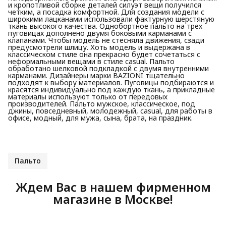
и кропотливой сборке деталей силуэт вещи получился
четким, а посадка комфортной. Для создания модели с
широкими лацканами использовали фактурную шерстяную
ткань высокого качества. Однобортное пальто на трех
пуговицах дополнено двумя боковыми карманами с
клапанами. Чтобы модель не стесняла движения, сзади
предусмотрели шлицу. Хоть модель и выдержана в
классическом стиле она прекрасно будет сочетаться с
неформальными вещами в стиле casual. Пальто
обработано шелковой подкладкой с двумя внутренними
карманами. Дизайнеры марки BAZIONI тщательно
подходят к выбору материалов. Пуговицы подбираются и
красятся индивидуально под каждую ткань, а прикладные
материалы используют только от передовых
производителей. Пальто мужское, классическое, под
джины, повседневный, молодежный, casual, для работы в
офисе, модный, для мужа, сына, брата, на праздник.
Пальто
Ждем Вас в нашем фирменном
магазине в Москве!