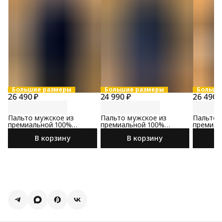
Большие размеры
Большие размеры
Больши
26 490 ₽
24 990 ₽
26 490 
Пальто мужское из
Пальто мужское из
Пальто 
премиальной 100%
премиальной 100%
премиал
шерсти
шерсти
шерсти
В корзину
В корзину