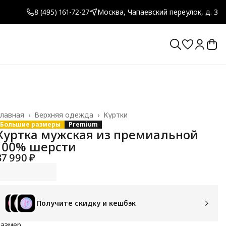
8 (495) 161-72-27
Москва, Чапаевский переулок, д. 3
лавная
›
Верхняя одежда
›
Куртки
Большие размеры
Premium
Куртка мужская из премиальной
100% шерсти
37 990 ₽
Получите скидку и кешбэк
Размер