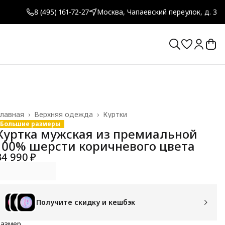
8 (495) 161-72-27
Москва, Чапаевский переулок, д. 3
лавная
›
Верхняя одежда
›
Куртки
Большие размеры
Куртка мужская из премиальной
100% шерсти коричневого цвета
34 990 ₽
Получите скидку и кешбэк
Размер