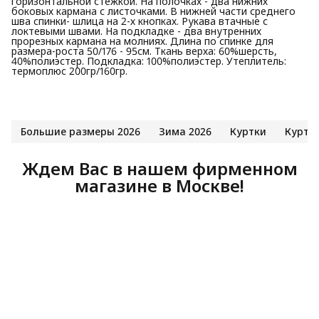
горизонтальной стежкой. На полочках - два нижних
боковых кармана с листочками. В нижней части среднего
шва спинки- шлица на 2-х кнопках. Рукава втачные с
локтевыми швами. На подкладке - два внутренних
прорезных кармана на молниях. Длина по спинке для
размера-роста 50/176 - 95см. Ткань верха: 60%шерсть,
40%полиэстер. Подкладка: 100%полиэстер. Утеплитель:
термоплюс 200гр/160гр.
Большие размеры 2026
Зима 2026
Куртки
Куртк
Ждем Вас в нашем фирменном
магазине в Москве!