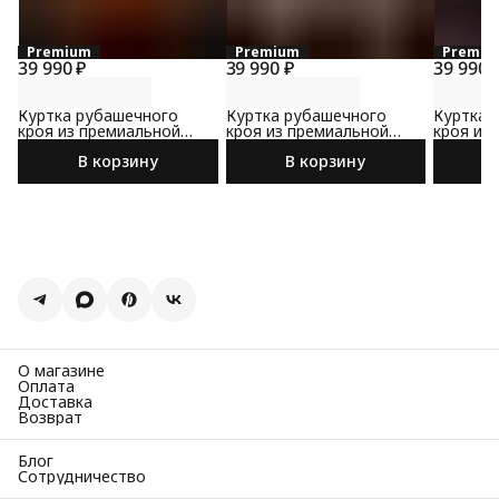
Premium
Premium
Premiu
39 990 ₽
39 990 ₽
39 990 
Куртка рубашечного
Куртка рубашечного
Куртка 
кроя из премиальной
кроя из премиальной
кроя из
замши
замши
замши
В корзину
В корзину
О магазине
Оплата
Доставка
Возврат
Блог
Сотрудничество