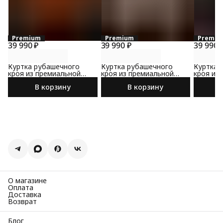
Premium
Premium
Premiu
39 990 ₽
39 990 ₽
39 990 
Куртка рубашечного
Куртка рубашечного
Куртка 
кроя из премиальной
кроя из премиальной
кроя из
замши
замши
замши
В корзину
В корзину
О магазине
Оплата
Доставка
Возврат
Блог