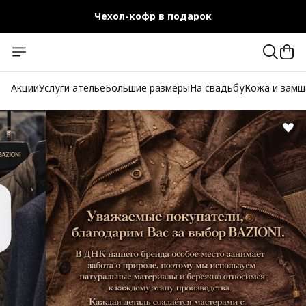
Чехол-кофр в подарок
Официальный магазин
Бесплатная доставка при заказе от 10 000 руб.
Акции
Услуги ателье
Большие размеры
На свадьбу
Кожа и замш