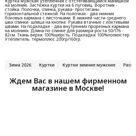
Куртка мужская утепленная с отстегивающийся манишкой
на молнию. Застежка куртки на 6 пуговиц. Воротник -
стойка. Полочки, спинка, рукава- простеганы
горизонтальной стежкой. На полочках - два нижних
боковых кармана с листочками. В нижней части среднего
шва спинки- шлица на кнопке. Рукава втачные с локтевыми
швами. На подкладке - два внутренних прорезных кармана
на молниях. Длина по спинке для размера-роста 50/176 -
82см. Ткань верха: 100%шерсть. Подкладка: 100%полиэстер.
Утеплитель: термоплюс 200гр/160гр.
Зима 2026
Куртки
Куртки зимние мужские
Расп
Ждем Вас в нашем фирменном
магазине в Москве!