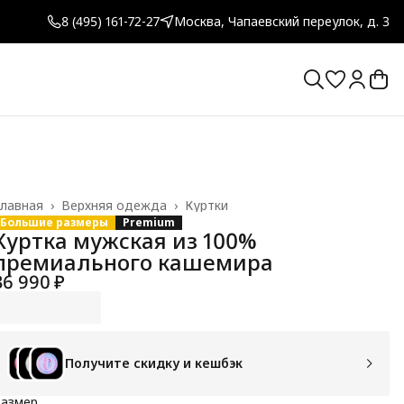
8 (495) 161-72-27
Москва, Чапаевский переулок, д. 3
лавная
›
Верхняя одежда
›
Куртки
Большие размеры
Premium
Куртка мужская из 100%
премиального кашемира
36 990 ₽
Получите скидку и кешбэк
Размер