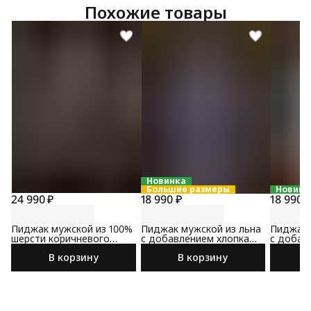
Похожие товары
Новинка
Большие размеры
Новинк
24 990 ₽
18 990 ₽
18 990 
Пиджак мужской из 100%
Пиджак мужской из льна
Пиджак 
шерсти коричневого
с добавлением хлопка
с добав
цвета
сине-коричневого цвета
коричне
В корзину
В корзину