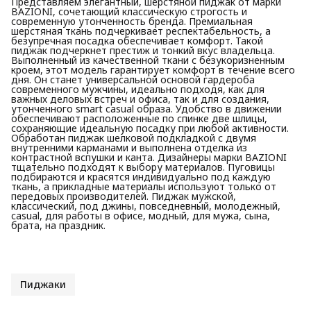
Представляем элегантный, шерстяной пиджак от марки
BAZIONI, сочетающий классическую строгость и
современную утонченность бренда. Премиальная
шерстяная ткань подчеркивает респектабельность, а
безупречная посадка обеспечивает комфорт. Такой
пиджак подчеркнет престиж и тонкий вкус владельца.
Выполненный из качественной ткани с безукоризненным
кроем, этот модель гарантирует комфорт в течение всего
дня. Он станет универсальной основой гардероба
современного мужчины, идеально подходя, как для
важных деловых встреч и офиса, так и для создания,
утонченного smart casual образа. Удобство в движении
обеспечивают расположенные по спинке две шлицы,
сохраняющие идеальную посадку при любой активности.
Обработан пиджак шелковой подкладкой с двумя
внутренними карманами и выполнена отделка из
контрастной вспушки и канта. Дизайнеры марки BAZIONI
тщательно подходят к выбору материалов. Пуговицы
подбираются и красятся индивидуально под каждую
ткань, а прикладные материалы используют только от
передовых производителей. Пиджак мужской,
классический, под джины, повседневный, молодежный,
casual, для работы в офисе, модный, для мужа, сына,
брата, на праздник.
Пиджаки