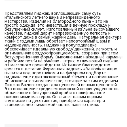
Представляем пиджак, воплощающий саму суть
итальянского летнего шика и непревзойденного
мастерства. Изделия из благородного льна – это не
просто одежда, это инвестиция в вечную прохладу и
безупречный силуэт. Изготовленный из льна высочайшего
качества, пиджак дарит непревзойденную легкость и
комфорт даже в самый жаркий день. Натуральная фактура
ткани с годами лишь обретает неповторимый шарм и
индивидуальность. Пиджак на полуподкладке
обеспечивает идеальную свободу движений, легкость и
оптимальную воздухопроницаемость, сохраняя при этом
безукоризненную форму. Выполненные накладные карманы
и рабочие петли на рукавах - штрих, отличающий пиджак
от массового производства. Истинное благородство
кроется в деталях. Фирменная надпись «Bazioni» изящно
вышитая под воротником и на фигурном подборте
пиджака еще один эксклюзивный элемент и напоминание
об исключительном качестве, стоящие за этим изделием.
Пиджак Bazioni создан для ценителей вечных ценностей.
Это воплощение средиземноморской непринужденности,
облаченное в безупречный крой и отшлифованное
поколениями мастеров. Он станет вашим верным
спутником на десятилетия, приобретая характер и
становясь неотъемлемой частью вашего стиля.