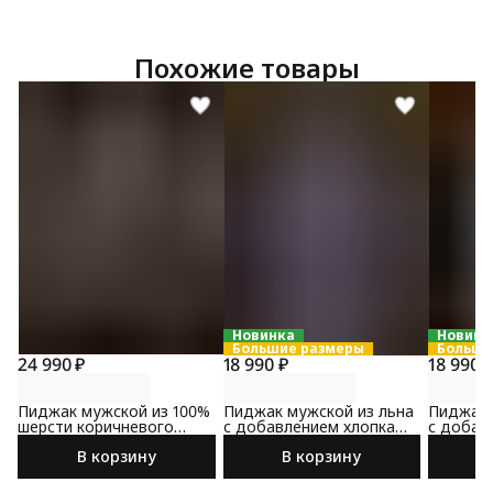
Похожие товары
Новинка
Новинк
Большие размеры
Больши
24 990 ₽
18 990 ₽
18 990 
Пиджак мужской из 100%
Пиджак мужской из льна
Пиджак 
шерсти коричневого
с добавлением хлопка
с добав
цвета
сине-коричневого цвета
светло-
В корзину
В корзину