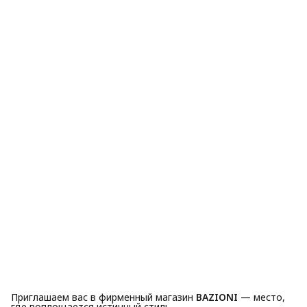
Приглашаем вас в фирменный магазин
BAZIONI
— место,
где воплощается истинный стиль.