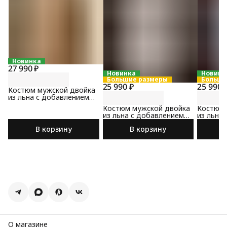
Новинка
27 990 ₽
Новинка
Новинк
Большие размеры
Больши
25 990 ₽
25 990 
Костюм мужской двойка
из льна с добавлением
хлопка бежевого цвета
Костюм мужской двойка
Костюм 
из льна с добавлением
из льна
хлопка бежевого цвета
хлопка 
В корзину
В корзину
цвета
О магазине