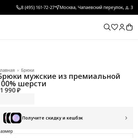
8 (495) 161-72-27
Москва, Чапаевский переулок, д. 3
лавная
›
Брюки
Брюки мужские из премиальной
100% шерсти
11 990 ₽
Получите скидку и кешбэк
Размер