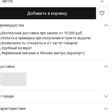
48/176
Добавить в корзину
Преимущества
Бесплатная доставка при заказе от 10 000 руб.
Оплата и примерка при получении в пункте выдачи
Возможность отказаться от части товаров
Удобный возврат
Фирменный магазин в Москве (метро Аэропорт)
Доставка
 товаре
lim fit (ПРИЛЕГАЮЩИЙ СИЛУЭТ), рекомендуется брать на
арактеристики
азмер больше. Брюки без защипов, с боковыми наклонными