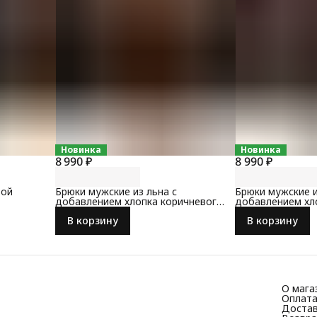
Новинка
Новинка
8 990 ₽
8 990 ₽
вой
Брюки мужские из льна с
Брюки мужские и
добавлением хлопка коричневого
добавлением хл
цвета
цвета
В корзину
В корзину
О мага
Оплат
Доста