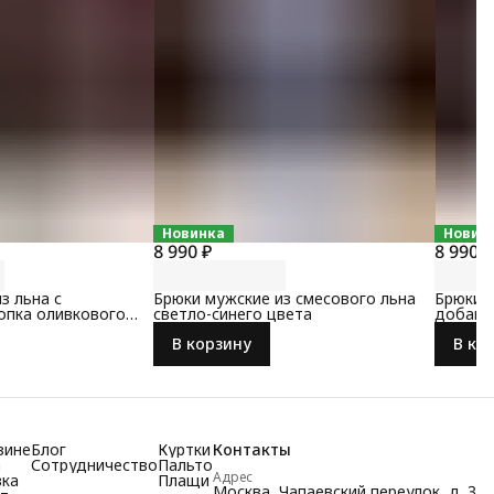
Новинка
Новин
8 990 ₽
8 990 ₽
з льна с
Брюки мужские из смесового льна
Брюки м
опка оливкового
светло-синего цвета
добавл
серого 
В корзину
В ко
зине
Блог
Куртки
Контакты
а
Сотрудничество
Пальто
Адрес
вка
Плащи
Москва, Чапаевский переулок, д. 3