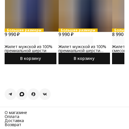
Большие размеры
Большие размеры
Больши
9 990 ₽
9 990 ₽
8 990 ₽
Жилет мужской из 100%
Жилет мужской из 100%
Жилет м
премиальной шерсти
премиальной шерсти
смесово
черного цвета
синего 
В корзину
В корзину
О магазине
Оплата
Доставка
Возврат