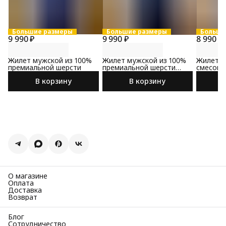
Большие размеры
Большие размеры
Больши
9 990 ₽
9 990 ₽
8 990 ₽
Жилет мужской из 100%
Жилет мужской из 100%
Жилет м
премиальной шерсти
премиальной шерсти
смесово
черного цвета
синего 
В корзину
В корзину
О магазине
Оплата
Доставка
Возврат
Блог
Сотрудничество