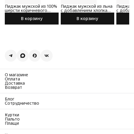
Пиджак мужской из 100%
Пиджак мужской из льна
Пиджак 
шерсти коричневого
с добавлением хлопка
с добав
цвета
сине-коричневого цвета
коричне
В корзину
В корзину
О магазине
Оплата
Доставка
Возврат
Блог
Сотрудничество
Куртки
Пальто
Плащи