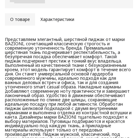
О товаре
Характеристики
Представляем элегантный, шерстяной пиджак от марки
BAZIONI, сочетающий классическую строгость и
современную утонченность бренда. Премиальная
шерстяная ткань подчеркивает респектабельность, а
безупречная посадка обеспечивает комфорт. Такой
пиджак подчеркнет престиж и тонкий вкус владельца.
Выполненный из качественной ткани с безукоризненным
кроем, этот модель гарантирует комфорт в течение всего
дня. Он станет универсальной основой гардероба
современного мужчины, идеально подходя как для
важных деловых встреч и офиса, так и для создания
утонченного smart casual образа. Накладные карманы
добавляют современную ноту практичности и завершают
лаконичный образ. Удобство в движении обеспечивают
расположенные по спинке две шлицы, сохраняющие
идеальную посадку при любой активности. Обработан
пиджак шелковой подкладкой с двумя внутренними
карманами и выполнена отделка из контрастной вспушки и
канта. Дизайнеры марки BAZIONI тщательно подходят к
выбору материалов. Пуговицы подбираются и красятся
индивидуально под каждую ткань, а прикладные
материалы используют только от передовых
производителей. Пиджак мужской, классический, под